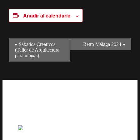
Añadir al calendario
Navegación
«
Sábados Creativos
Retro Málaga 2024
»
(Taller de Arquitectura
del
para niñ@s)
Evento