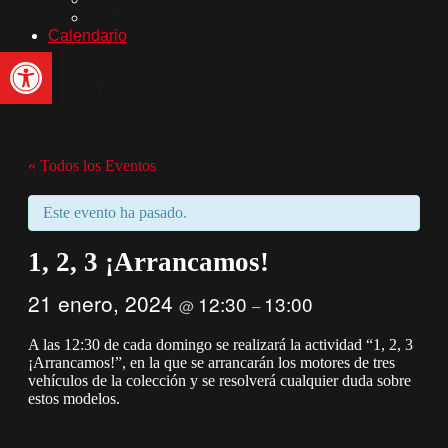
Entradas Combinadas
Calendario
Abrir barra de herramientas
Blog
Contacto
Tour virtual
« Todos los Eventos
Este evento ha pasado.
1, 2, 3 ¡Arrancamos!
21 enero, 2024
12:30
13:00
@
–
A las 12:30 de cada domingo se realizará la actividad “1, 2, 3
¡Arrancamos!”, en la que se arrancarán los motores de tres
vehículos de la colección y se resolverá cualquier duda sobre
estos modelos.