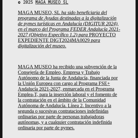
© 2025
MAGA MUSEO SL
MAGA MUSEO, SL
ha sido beneficiaria del
programa de Ayudas destinadas a la digitalización
de pymes turísticas en Andalucía (DIGITUR 2024),
en el marco del Programa FEDER Andalucía 2021-
2027 (Objetivo Específico 1.2) para
PROYECTO
EXPEDIENTE DIGT2024MA0029
para
digitalización del museo.
MAGA MUSEO ha recibido una subvención de la
Consejería de Empleo, Empresa y Trabajo
Autónomo de la Junta de Andalucía, financiada por
la Unión Europea con cargo al Programa FSE+
Andalucía 2021-2027, enmarcada en el Programa
Emplea-T, para la inserción laboral y el fomento de
la contratación en el ámbito de la Comunidad
Autónoma de Andalucía. Línea 2. Incentivo a la
segunda o sucesivas contrataciones indefinidas
ordinarias por parte de personas trabajadoras
autónomas, y a cualquier contratación indefinida
ordinaria por parte de pymes.