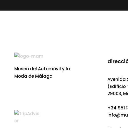
direcció
Museo del Automóvil y la
Moda de Málaga
Avenida S
(Edificio
29003, M
+34 951 1
info@mu