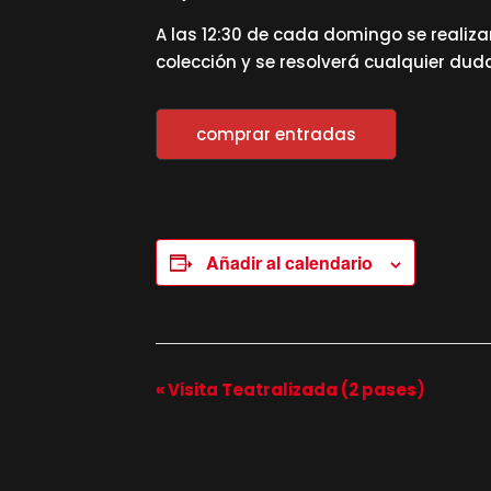
A las 12:30 de cada domingo se realizar
colección y se resolverá cualquier dud
comprar entradas
Añadir al calendario
n
«
Visita Teatralizada (2 pases)
a