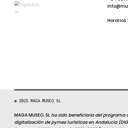
e
info@mu
l
Horarios 
e
v
e
n
t
o
© 2025
MAGA MUSEO SL
MAGA MUSEO, SL
ha sido beneficiaria del programa 
digitalización de pymes turísticas en Andalucía (DIG