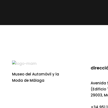
v
e
g
a
c
i
direcció
ó
Museo del Automóvil y la
Moda de Málaga
Avenida S
n
(Edificio
29003, M
d
+34 951 1