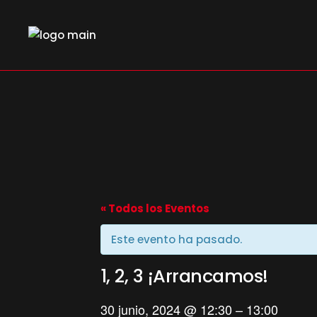
Skip
to
the
content
« Todos los Eventos
Este evento ha pasado.
1, 2, 3 ¡Arrancamos!
30 junio, 2024
@
12:30
–
13:00