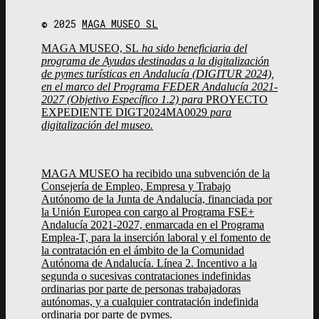
© 2025
MAGA MUSEO SL
MAGA MUSEO, SL
ha sido beneficiaria del
programa de Ayudas destinadas a la digitalización
de pymes turísticas en Andalucía (DIGITUR 2024),
en el marco del Programa FEDER Andalucía 2021-
2027 (Objetivo Específico 1.2) para
PROYECTO
EXPEDIENTE DIGT2024MA0029
para
digitalización del museo.
MAGA MUSEO ha recibido una subvención de la
Consejería de Empleo, Empresa y Trabajo
Autónomo de la Junta de Andalucía, financiada por
la Unión Europea con cargo al Programa FSE+
Andalucía 2021-2027, enmarcada en el Programa
Emplea-T, para la inserción laboral y el fomento de
la contratación en el ámbito de la Comunidad
Autónoma de Andalucía. Línea 2. Incentivo a la
segunda o sucesivas contrataciones indefinidas
ordinarias por parte de personas trabajadoras
autónomas, y a cualquier contratación indefinida
ordinaria por parte de pymes.