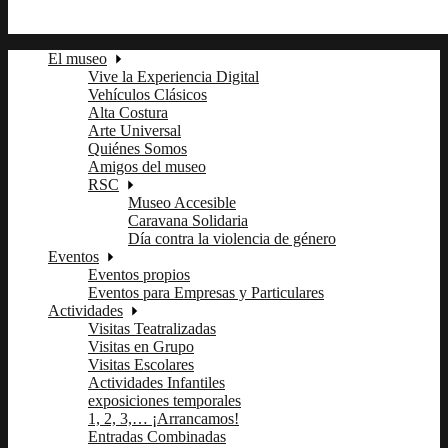
ln
pi
El museo
Vive la Experiencia Digital
Vehículos Clásicos
Alta Costura
Arte Universal
Quiénes Somos
Amigos del museo
RSC
Museo Accesible
Caravana Solidaria
Día contra la violencia de género
Eventos
Eventos propios
Eventos para Empresas y Particulares
Actividades
Visitas Teatralizadas
Visitas en Grupo
Visitas Escolares
Actividades Infantiles
exposiciones temporales
1, 2, 3,… ¡Arrancamos!
Entradas Combinadas