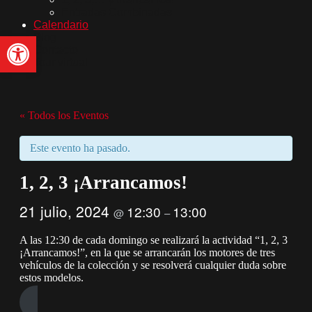
Entradas Combinadas
Calendario
Abrir barra de herramientas
Blog
Contacto
Tour virtual
« Todos los Eventos
Este evento ha pasado.
1, 2, 3 ¡Arrancamos!
21 julio, 2024
12:30
13:00
@
–
A las 12:30 de cada domingo se realizará la actividad “1, 2, 3
¡Arrancamos!”, en la que se arrancarán los motores de tres
vehículos de la colección y se resolverá cualquier duda sobre
estos modelos.