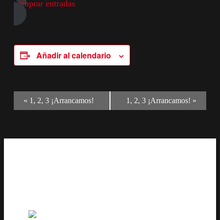
comprar entradas
Añadir al calendario
Navegación
«
1, 2, 3 ¡Arrancamos!
1, 2, 3 ¡Arrancamos!
»
del
Evento