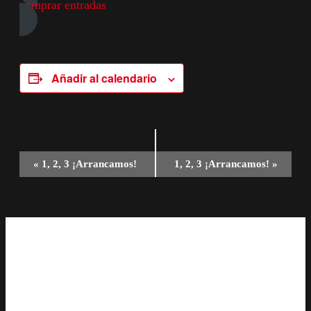
comprar entradas
Añadir al calendario
Navegación
«
1, 2, 3 ¡Arrancamos!
1, 2, 3 ¡Arrancamos!
»
del
Evento