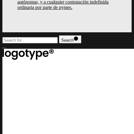
autónomas, y a cualquier contratación indefinida
ordinaria por parte de pymes.
Search
top
Lorem ipsum dolor sit amet, consectetur adipiscing elit, sed do eiusm
incididunt ut labore et dolore magna aliqua
contact us
lucrezia@example.com
or call us
+(0) 11 2345 6789