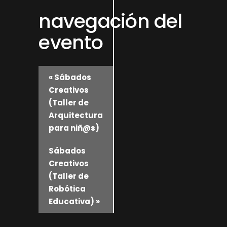
navegación del
evento
«
Sábados
Creativos
(Taller de
Arquitectura
para niñ@s)
Sábados
Creativos
(Taller de
Robótica
Educativa)
»