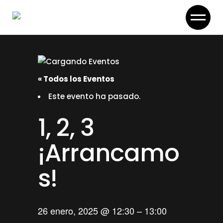
Skip
to
the
content
« Todos los Eventos
Este evento ha pasado.
1, 2, 3
¡Arrancamo
s!
26 enero, 2025
@
12:30
–
13:00