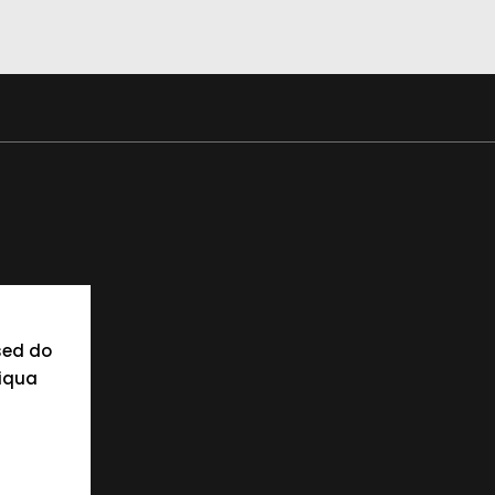
sed do
liqua