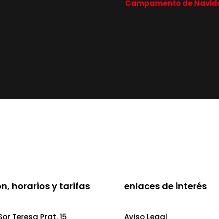
Campamento de Navidad
n, horarios y tarifas
enlaces de interés
or Teresa Prat, 15
Aviso Legal