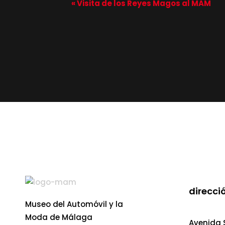
n
«
Visita de los Reyes Magos al MAM
a
v
e
g
a
c
i
direcció
ó
Museo del Automóvil y la
Moda de Málaga
Avenida S