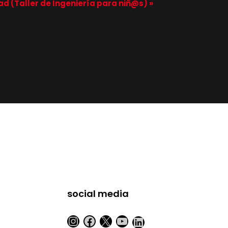
 (Taller de Ingeniería para niñ@s)
»
social media
Instagram
Facebook
X
YouTube
LinkedIn