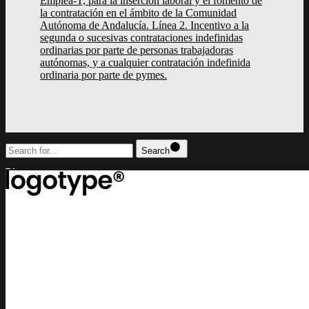
Emplea-T, para la inserción laboral y el fomento de
la contratación en el ámbito de la Comunidad
Autónoma de Andalucía. Línea 2. Incentivo a la
segunda o sucesivas contrataciones indefinidas
ordinarias por parte de personas trabajadoras
autónomas, y a cualquier contratación indefinida
ordinaria por parte de pymes.
Search
top
Lorem ipsum dolor sit amet, consectetur adipiscing elit, sed do eiusm
incididunt ut labore et dolore magna aliqua
contact us
lucrezia@example.com
or call us