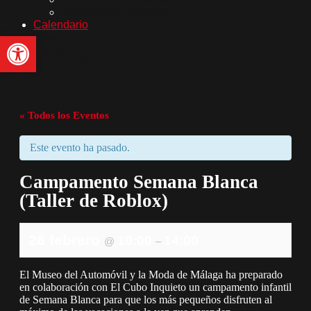
Entradas Combinadas
Calendario
Abrir barra de herramientas
Blog
Contacto
Tour virtual
« Todos los Eventos
Este evento ha pasado.
Campamento Semana Blanca
(Taller de Roblox)
26 febrero
10:00
14:00
@
–
El Museo del Automóvil y la Moda de Málaga ha preparado
en colaboración con El Cubo Inquieto un campamento infantil
de Semana Blanca para que los más pequeños disfruten al