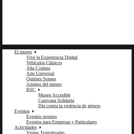
+(0) 11 2345 6789
fb
tw
ln
pi
El museo
Vive la Experiencia Digital
Vehículos Clásicos
Alta Costura
Arte Universal
Quiénes Somos
Amigos del museo
RSC
Museo Accesible
Caravana Solidaria
Día contra la violencia de género
Eventos
Eventos propios
Eventos para Empresas y Particulares
Actividades
Visitas Teatralizadas