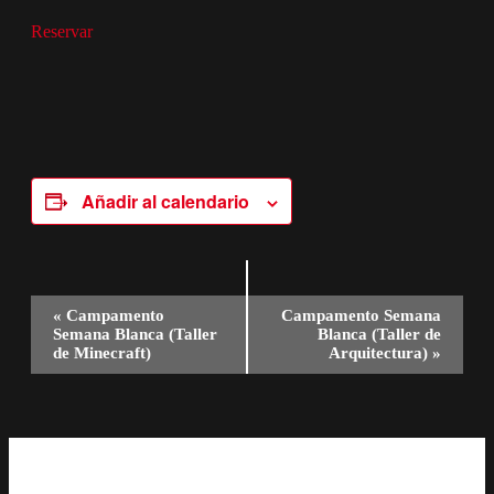
Reservar
Añadir al calendario
Navegación
«
Campamento
Campamento Semana
Semana Blanca (Taller
Blanca (Taller de
del
de Minecraft)
Arquitectura)
»
Evento