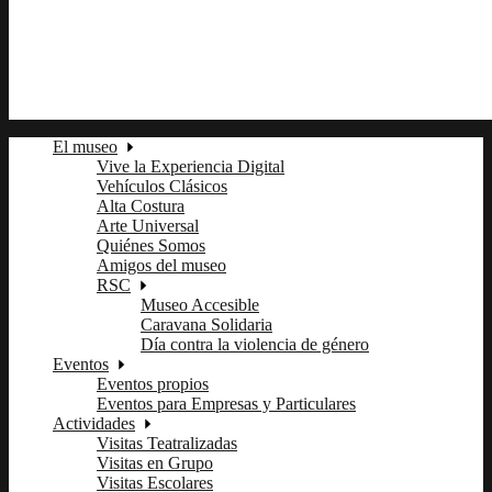
fb
tw
ln
pi
El museo
Vive la Experiencia Digital
Vehículos Clásicos
Alta Costura
Arte Universal
Quiénes Somos
Amigos del museo
RSC
Museo Accesible
Caravana Solidaria
Día contra la violencia de género
Eventos
Eventos propios
Eventos para Empresas y Particulares
Actividades
Visitas Teatralizadas
Visitas en Grupo
Visitas Escolares