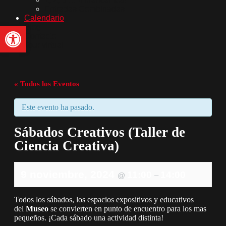
Entradas Combinadas
Calendario
Abrir barra de herramientas
Blog
Contacto
Tour virtual
« Todos los Eventos
Este evento ha pasado.
Sábados Creativos (Taller de
Ciencia Creativa)
9 noviembre, 2024
11:00
14:00
@
–
Todos los sábados, los espacios expositivos y educativos
del
Museo
se convierten en punto de encuentro para los mas
pequeños. ¡Cada sábado una actividad distinta!