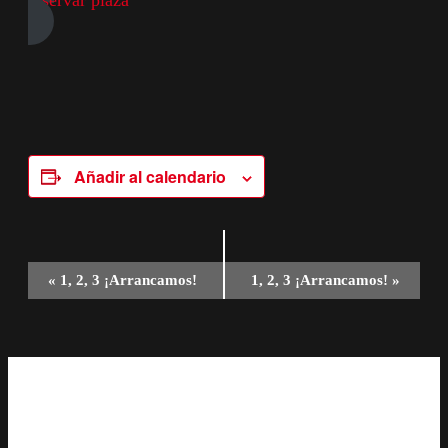
reservar plaza
Añadir al calendario
Navegación
«
1, 2, 3 ¡Arrancamos!
1, 2, 3 ¡Arrancamos!
»
del
Evento