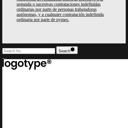
segunda o sucesivas contrataciones indefinidas
ordinarias por parte de personas trabajadoras
autónomas, y a cualquier contratación indefinida
ordinaria por parte de pymes.
Search
top
Lorem ipsum dolor sit amet, consectetur adipiscing elit, sed do eiusm
incididunt ut labore et dolore magna aliqua
contact us
lucrezia@example.com
or call us
+(0) 11 2345 6789