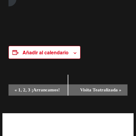
Añadir al calendario
Navegación
«
1, 2, 3 ¡Arrancamos!
Visita Teatralizada
»
del
Evento