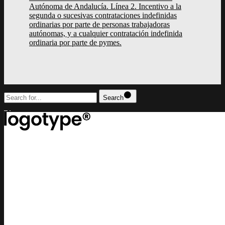
Autónoma de Andalucía. Línea 2. Incentivo a la
segunda o sucesivas contrataciones indefinidas
ordinarias por parte de personas trabajadoras
autónomas, y a cualquier contratación indefinida
ordinaria por parte de pymes.
Search
top
Lorem ipsum dolor sit amet, consectetur adipiscing elit, sed do eiusm
incididunt ut labore et dolore magna aliqua
contact us
lucrezia@example.com
or call us
+(0) 11 2345 6789