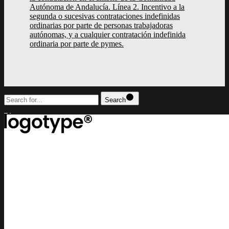
Autónoma de Andalucía. Línea 2. Incentivo a la
segunda o sucesivas contrataciones indefinidas
ordinarias por parte de personas trabajadoras
autónomas, y a cualquier contratación indefinida
ordinaria por parte de pymes.
Search
top
Lorem ipsum dolor sit amet, consectetur adipiscing elit, sed do eiusm
incididunt ut labore et dolore magna aliqua
contact us
lucrezia@example.com
or call us
+(0) 11 2345 6789