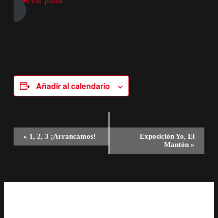
reservar plaza
Añadir al calendario
Navegación
«
1, 2, 3 ¡Arrancamos!
Exposición Yo, El
Mantón
»
del
Evento