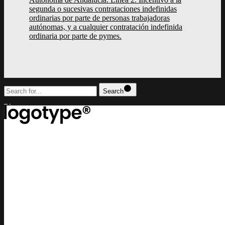
segunda o sucesivas contrataciones indefinidas
ordinarias por parte de personas trabajadoras
autónomas, y a cualquier contratación indefinida
ordinaria por parte de pymes.
Search
top
Lorem ipsum dolor sit amet, consectetur adipiscing elit, sed do eiusm
incididunt ut labore et dolore magna aliqua
contact us
lucrezia@example.com
or call us
+(0) 11 2345 6789