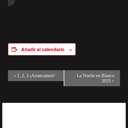
Añadir al calendario
Navegación
«
1, 2, 3 ¡Arrancamos!
La Noche en Blanco
2025
»
del
Evento