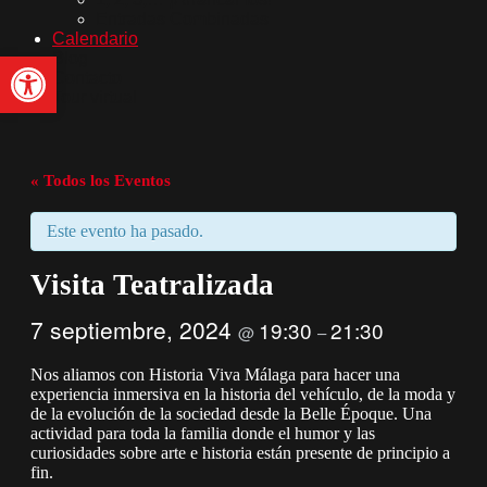
Entradas Combinadas
Calendario
Abrir barra de herramientas
Blog
Contacto
Tour virtual
« Todos los Eventos
Este evento ha pasado.
Visita Teatralizada
7 septiembre, 2024
19:30
21:30
@
–
Nos aliamos con Historia Viva Málaga para hacer una
experiencia inmersiva en la historia del vehículo, de la moda y
de la evolución de la sociedad desde la Belle Époque. Una
actividad para toda la familia donde el humor y las
curiosidades sobre arte e historia están presente de principio a
fin.