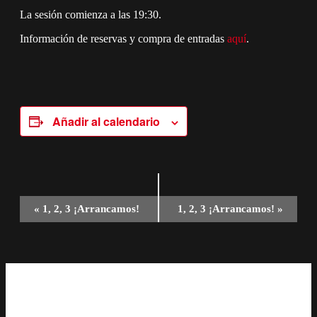
La sesión comienza a las 19:30.
Información de reservas y compra de entradas
aquí
.
Añadir al calendario
Navegación
«
1, 2, 3 ¡Arrancamos!
1, 2, 3 ¡Arrancamos!
»
del
Evento