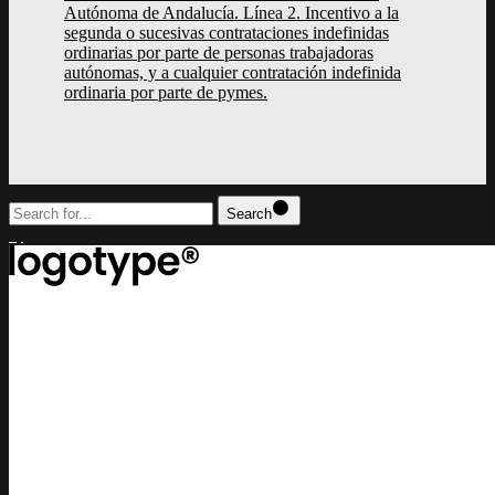
Autónoma de Andalucía. Línea 2. Incentivo a la
segunda o sucesivas contrataciones indefinidas
ordinarias por parte de personas trabajadoras
autónomas, y a cualquier contratación indefinida
ordinaria por parte de pymes.
Search
top
Lorem ipsum dolor sit amet, consectetur adipiscing elit, sed do eiusm
incididunt ut labore et dolore magna aliqua
contact us
lucrezia@example.com
or call us
+(0) 11 2345 6789