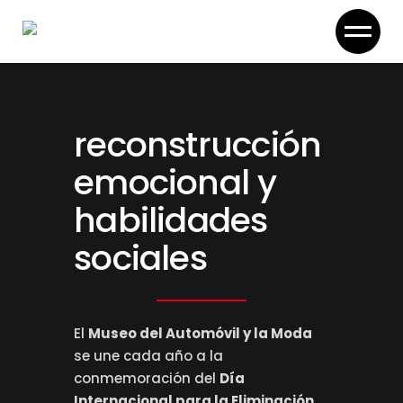
Skip
to
the
content
reconstrucción
emocional y
habilidades
sociales
El
Museo del Automóvil y la Moda
se une cada año a la
conmemoración del
Día
Internacional para la Eliminación