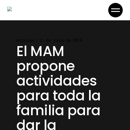
Skip
to
the
content
noticias
11 de junio de 2016
El MAM
propone
actividades
para toda la
familia para
dar la