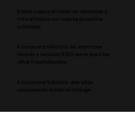
El MAM supera el millón de visitantes y
mira al futuro con nuevos proyectos
culturales
X Caravana Solidaria del Mam bate
récords y recauda 8.300 euros para los
niños hospitalizados
X Caravana Solidaria: diez años
conduciendo ilusión en Málaga