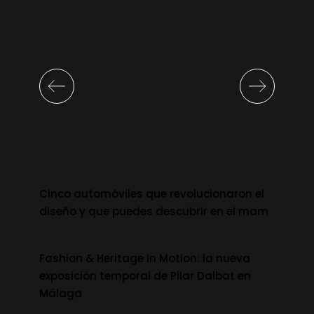
Cinco automóviles que revolucionaron el
diseño y que puedes descubrir en el mam
Fashion & Heritage in Motion: la nueva
exposición temporal de Pilar Dalbat en
Málaga