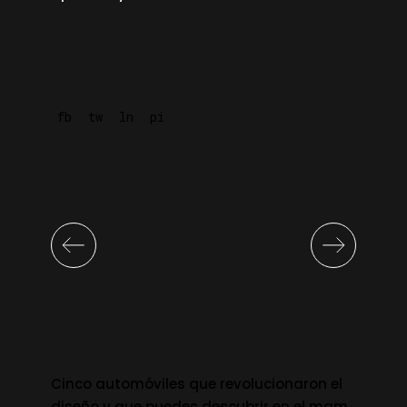
fb
tw
ln
pi
Cinco automóviles que revolucionaron el
diseño y que puedes descubrir en el mam