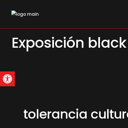
Skip
to
the
content
Exposición black
Abrir barra de herramienta
tolerancia cultur