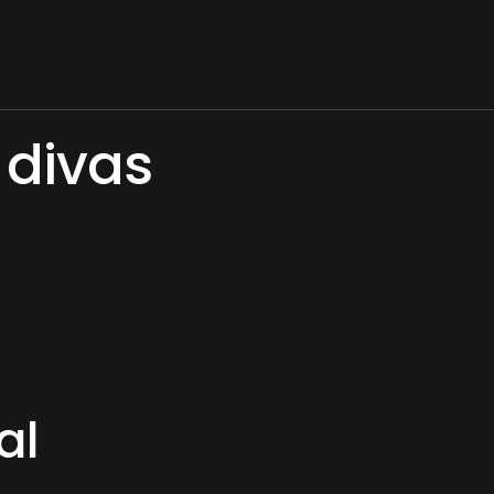
 divas
s
al