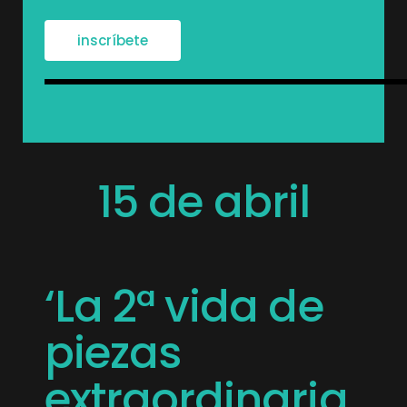
inscríbete
15 de abril
‘La 2ª vida de
piezas
extraordinaria