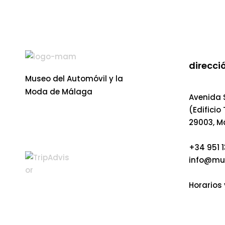
direcció
Museo del Automóvil y la
Moda de Málaga
Avenida S
(Edificio
29003, M
+34 951 1
info@mu
Horarios 