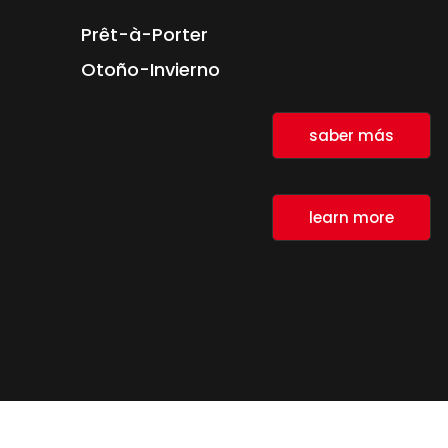
Prêt-à-Porter
Otoño-Invierno
saber más
learn more