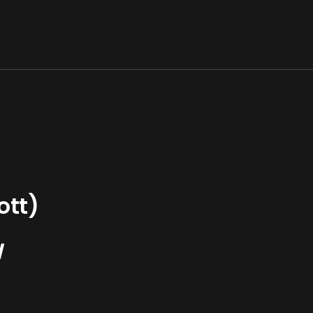
s
ott)
I