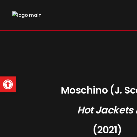
Skip
to
the
content
Abrir barra de herramienta
Moschino (J. Sc
Hot Jackets 
(2021)