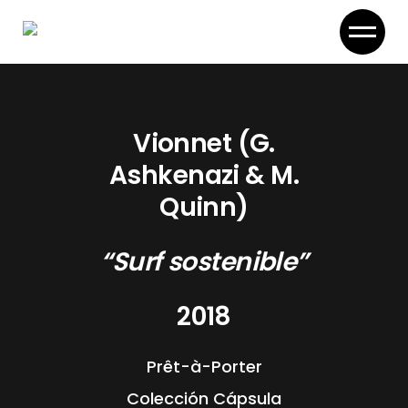
Skip
to
the
content
Vionnet (G.
Ashkenazi & M.
Quinn)
“Surf sostenible”
2018
Prêt-à-Porter
Colección Cápsula