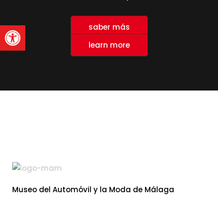
Abrir barra de herramienta
saber más
learn more
Museo del Automóvil y la Moda de Málaga