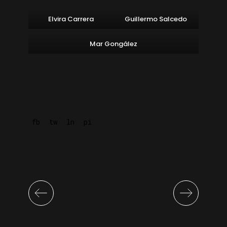
Elvira Carrera
Guillermo Salcedo
Mar Gongález
fb
tw
ln
pi