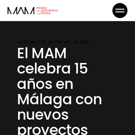
Skip
to
the
content
noticias
12 de febrero de 2026
El MAM
celebra 15
años en
Málaga con
nuevos
proyectos