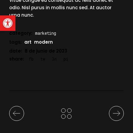
Vitae congue eu consequat ac felis donec et
odio. Nisl purus in mollis nunc sed. At auctor
Abrir barra de herramienta
urna nunc.
category:
marketing
tags:
art
modern
date:
8 de junio de 2023
share:
fb
tw
ln
pi