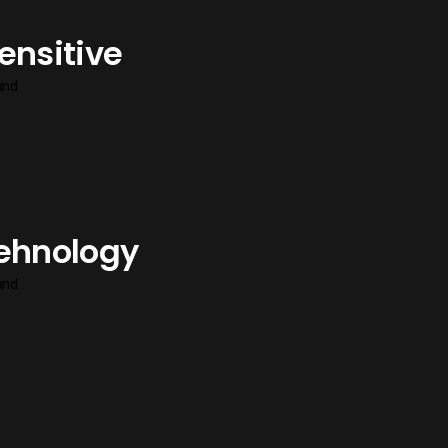
ensitive
and
ehnology
and