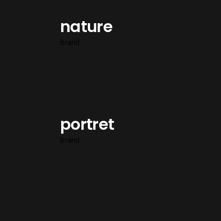
nature
brand
portret
brand