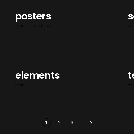
posters
s
casual
creative
br
elements
t
brand
br
1
2
3