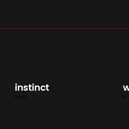
s
instinct
w
brand
br