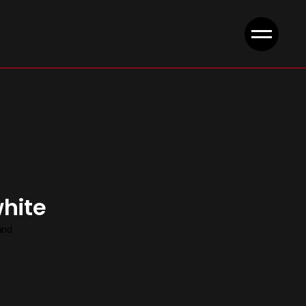
hite
and