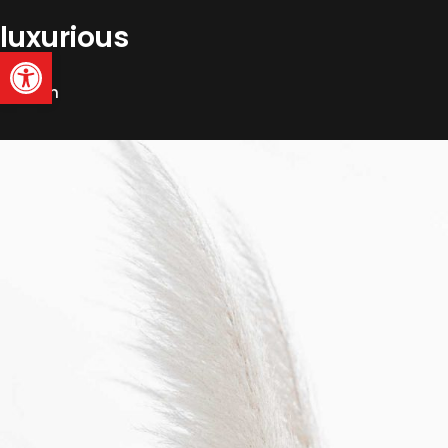
luxurious
Abrir barra de herramienta
Modern