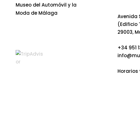
Museo del Automóvil y la
Moda de Málaga
Avenida S
(Edificio
29003, M
+34 951 1
info@mu
Horarios 