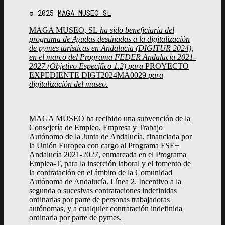
© 2025
MAGA MUSEO SL
MAGA MUSEO, SL
ha sido beneficiaria del
programa de Ayudas destinadas a la digitalización
de pymes turísticas en Andalucía (DIGITUR 2024),
en el marco del Programa FEDER Andalucía 2021-
2027 (Objetivo Específico 1.2) para
PROYECTO
EXPEDIENTE DIGT2024MA0029
para
digitalización del museo.
MAGA MUSEO ha recibido una subvención de la
Consejería de Empleo, Empresa y Trabajo
Autónomo de la Junta de Andalucía, financiada por
la Unión Europea con cargo al Programa FSE+
Andalucía 2021-2027, enmarcada en el Programa
Emplea-T, para la inserción laboral y el fomento de
la contratación en el ámbito de la Comunidad
Autónoma de Andalucía. Línea 2. Incentivo a la
segunda o sucesivas contrataciones indefinidas
ordinarias por parte de personas trabajadoras
autónomas, y a cualquier contratación indefinida
ordinaria por parte de pymes.