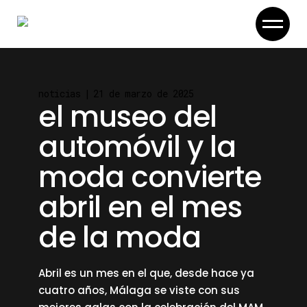
Skip
to
the
content
noticias
21 de marzo de 2025
el museo del
automóvil y la
moda convierte
abril en el mes
de la moda
Abril es un mes en el que, desde hace ya
cuatro años, Málaga se viste con sus