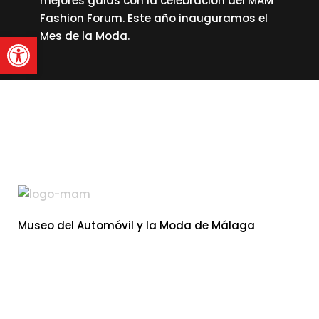
mejores galas con la celebración del MAM
Fashion Forum. Este año inauguramos el
Abrir barra de herramienta
Mes de la Moda.
read more
Museo del Automóvil y la Moda de Málaga