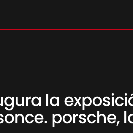
s
gura la exposici
sonce. porsche, l