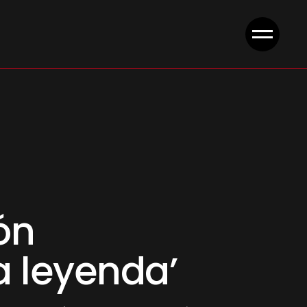
ón
a leyenda’