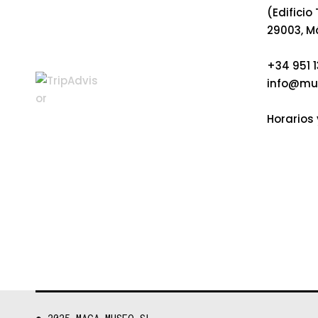
(Edificio
29003, M
+34 951 1
info@mu
Horarios 