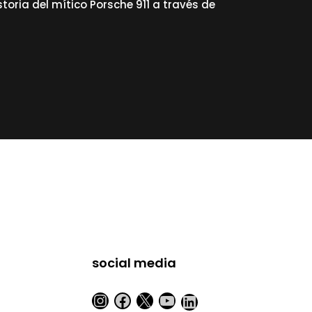
oria del mítico Porsche 911 a través de
social media
Instagram
Facebook
X
YouTube
LinkedIn