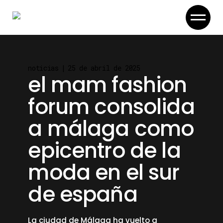
Skip
to
the
content
noticias
25 de abril de 2025
el mam fashion
forum consolida
a málaga como
epicentro de la
moda en el sur
de españa
La ciudad de Málaga ha vuelto a