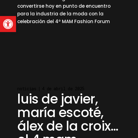
convertirse hoy en punto de encuentro
para la industria de la moda con la
Abrir barra de herramienta
celebración del 4º MAM Fashion Forum
read more
noticias
4 de abril de 2025
luis de javier,
maría escoté,
álex de la croix…