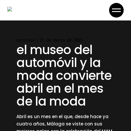
Skip
to
the
content
noticias
21 de marzo de 2025
el museo del
automóvil y la
moda convierte
abril en el mes
de la moda
Abril es un mes en el que, desde hace ya
cuatro años, Málaga se viste con sus