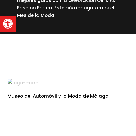
mejores galas con la celebración del MAM
Fashion Forum. Este año inauguramos el
Abrir barra de herramienta
Mes de la Moda.
read more
Museo del Automóvil y la Moda de Málaga