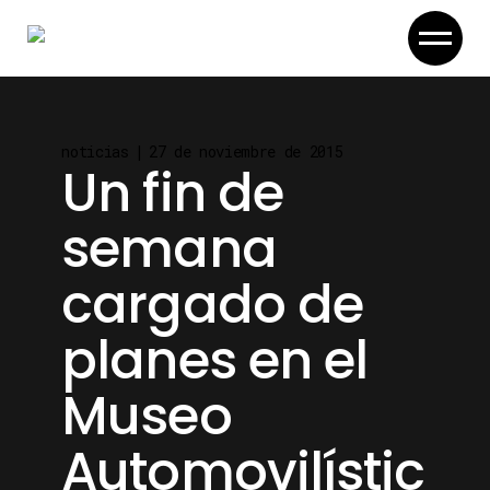
Skip
to
the
content
noticias
27 de noviembre de 2015
Un fin de
semana
cargado de
planes en el
Museo
Automovilístic