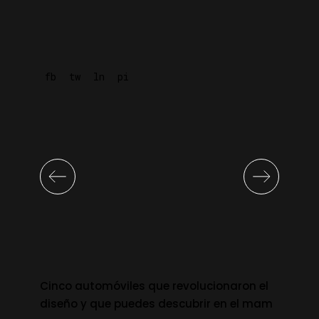
fb
tw
ln
pi
Cinco automóviles que revolucionaron el
diseño y que puedes descubrir en el mam