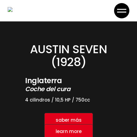
Skip
to
the
content
AUSTIN SEVEN
(1928)
Inglaterra
Coche del cura
4 cilindros / 10,5 HP / 750cc
saber más
learn more