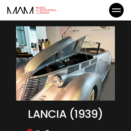
Skip
to
the
content
LANCIA (1939)