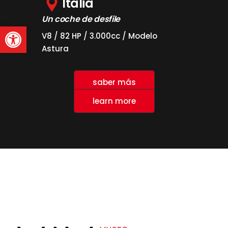
Italia
Un coche de desfile
Abrir barra de herramienta
V8 / 82 HP / 3.000cc / Modelo
Astura
saber más
learn more