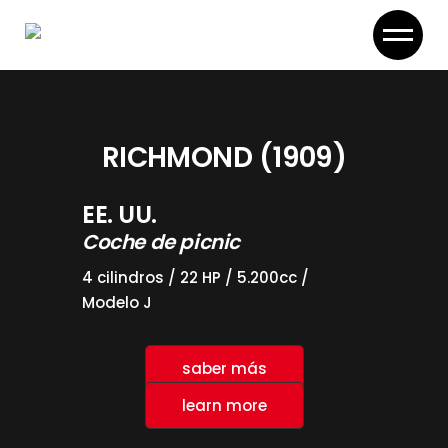
Skip
to
the
content
RICHMOND (1909)
EE. UU.
Coche de picnic
4 cilindros / 22 HP / 5.200cc /
Modelo J
saber más
learn more