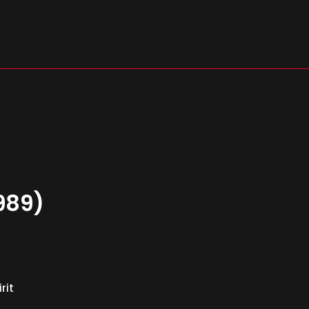
s
989)
rit