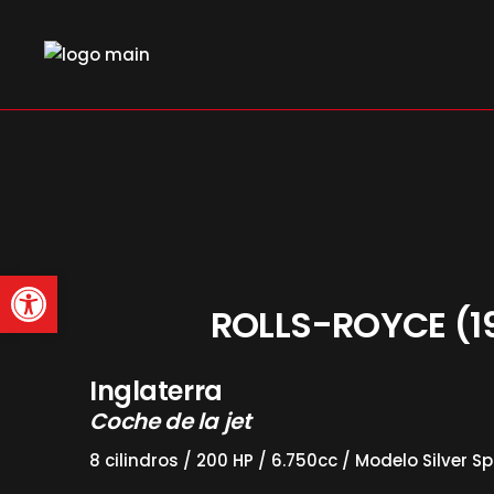
Skip
to
the
content
Abrir barra de herramienta
ROLLS-ROYCE (1
Inglaterra
Coche de la jet
8 cilindros / 200 HP / 6.750cc / Modelo Silver Spi