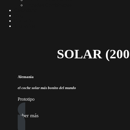
Entradas Combinadas
Calendario
Blog
Contacto
Tour virtual
SOLAR (200
Alemania
el coche solar más bonito del mundo
Prototipo
saber más