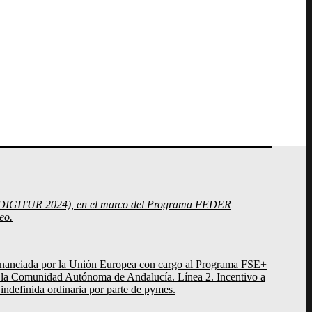
cía (DIGITUR 2024), en el marco del Programa FEDER
eo.
nanciada por la Unión Europea con cargo al Programa FSE+
de la Comunidad Autónoma de Andalucía. Línea 2. Incentivo a
 indefinida ordinaria por parte de pymes.