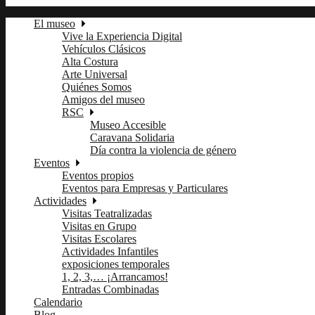
El museo
Vive la Experiencia Digital
Vehículos Clásicos
Alta Costura
Arte Universal
Quiénes Somos
Amigos del museo
RSC
Museo Accesible
Caravana Solidaria
Día contra la violencia de género
Eventos
Eventos propios
Eventos para Empresas y Particulares
Actividades
Visitas Teatralizadas
Visitas en Grupo
Visitas Escolares
Actividades Infantiles
exposiciones temporales
1, 2, 3,… ¡Arrancamos!
Entradas Combinadas
Calendario
Blog