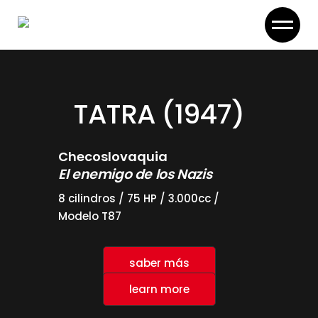
Skip
to
the
content
TATRA (1947)
Checoslovaquia
El enemigo de los Nazis
8 cilindros / 75 HP / 3.000cc /
Modelo T87
saber más
learn more