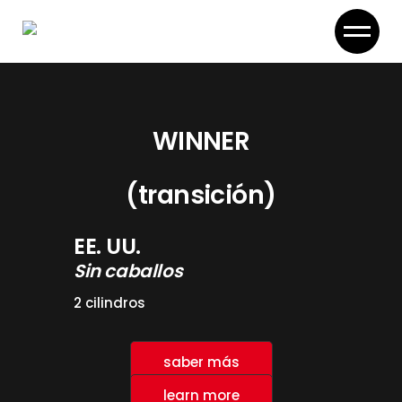
Skip
to
the
content
WINNER
(transición)
EE. UU.
Sin caballos
2 cilindros
saber más
learn more