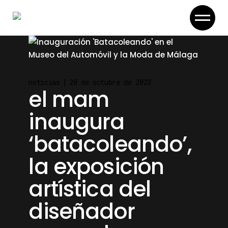
Skip
to
the
content
noticias
20 de octubre de 2023
el mam
inaugura
‘batacoleando’,
la exposición
artística del
diseñador