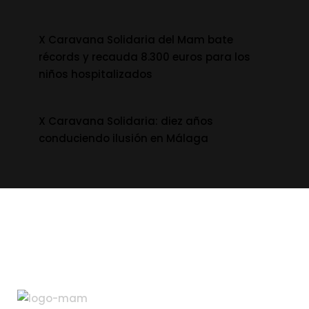
X Caravana Solidaria del Mam bate
récords y recauda 8.300 euros para los
niños hospitalizados
X Caravana Solidaria: diez años
conduciendo ilusión en Málaga