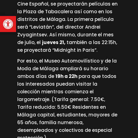
Cine Español, se proyectarán películas en
la Plaza de Tabacalera así como en los
Abrir barra de herramienta
distritos de Málaga. La primera película
será “Leviatán”, del director Andrei
Zvyagintsev. Así mismo, durante el mes
de julio, el
jueves 21,
también a las 22:15h,
se proyectará “Midnight in Paris”.
Por esto, el
Museo Automovilístico y de la
Moda de Málaga
ampliará su horario
ambos días de
19h a 22h
para que todos
los interesados puedan visitar la
colección mientras comienza el
largometraje. (Tarifa general: 7.50€,
Tarifa reducida: 5.50€ Residentes en
Málaga capital, estudiantes, mayores de
65 años, familia numerosa,
desempleados y colectivos de especial
protección.)