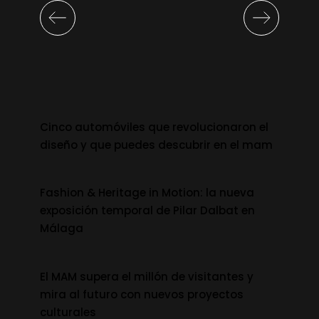
Cinco automóviles que revolucionaron el
diseño y que puedes descubrir en el mam
Fashion & Heritage in Motion: la nueva
exposición temporal de Pilar Dalbat en
Málaga
El MAM supera el millón de visitantes y
mira al futuro con nuevos proyectos
culturales