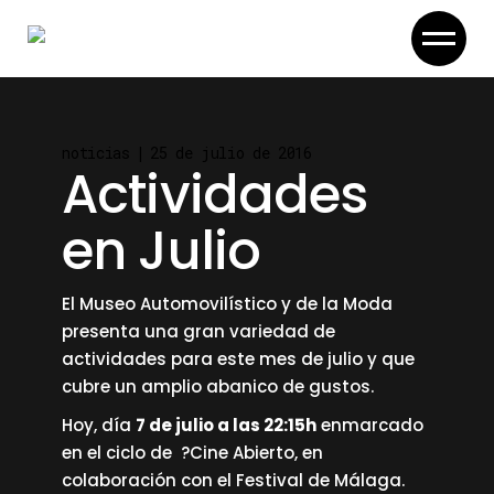
Skip
to
the
content
noticias
25 de julio de 2016
Actividades
en Julio
El Museo Automovilístico y de la Moda
presenta una gran variedad de
actividades para este mes de julio y que
cubre un amplio abanico de gustos.
Hoy, día
7 de julio a las 22:15h
enmarcado
en el ciclo de ?Cine Abierto, en
colaboración con el Festival de Málaga.