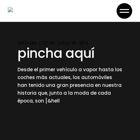
Skip
to
the
content
noticias
27 de julio de 2016
pincha aquí
Desde el primer vehículo a vapor hasta los
coches más actuales, los automóviles
han tenido una gran presencia en nuestra
historia que, junto a la moda de cada
época, son [&hell
read more