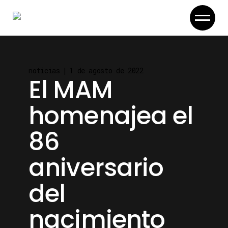
Skip
to
the
content
noticias
1 de agosto de 2022
El MAM
homenajea el
86
aniversario
del
nacimiento