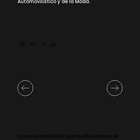
Automovilístico y de la Moda.
fb
tw
ln
pi
Cinco automóviles que revolucionaron el