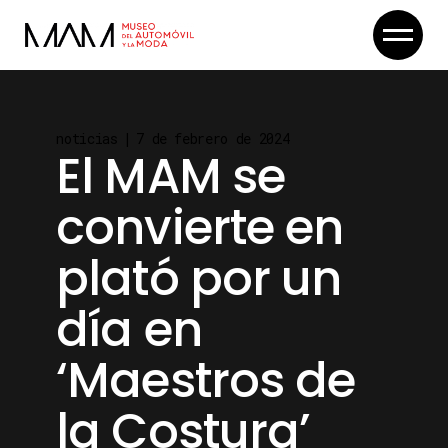
Skip
to
the
content
noticias
7 de febrero de 2024
El MAM se
convierte en
plató por un
día en
‘Maestros de
la Costura’