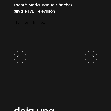
Escoté
Moda
Raquel Sánchez
Silva
RTVE
Televisión
fb
tw
ln
pi
deja una