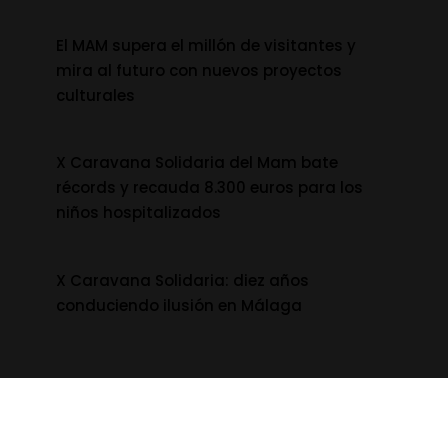
El MAM supera el millón de visitantes y
mira al futuro con nuevos proyectos
culturales
X Caravana Solidaria del Mam bate
récords y recauda 8.300 euros para los
niños hospitalizados
X Caravana Solidaria: diez años
conduciendo ilusión en Málaga