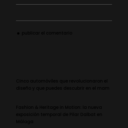
publicar el comentario
Cinco automóviles que revolucionaron el
diseño y que puedes descubrir en el mam
Fashion & Heritage in Motion: la nueva
exposición temporal de Pilar Dalbat en
Málaga