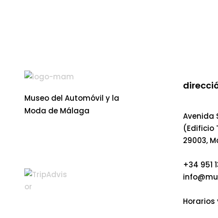
direcció
Museo del Automóvil y la
Moda de Málaga
Avenida S
(Edificio
29003, M
+34 951 1
info@mu
Horarios 