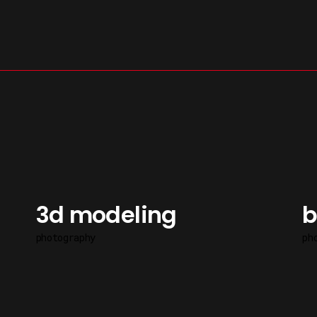
s
3d modeling
b
photography
ph