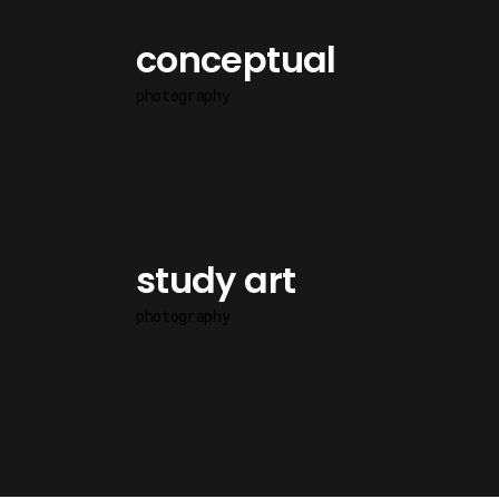
conceptual
photography
study art
photography