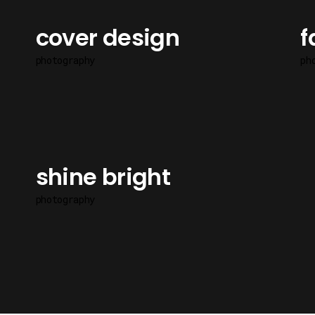
cover design
f
photography
ph
shine bright
photography