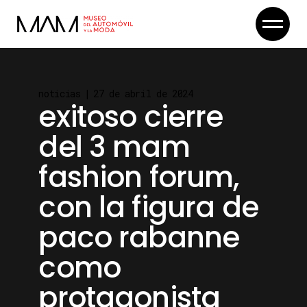
Skip
to
the
content
noticias
27 de abril de 2024
exitoso cierre
del 3 mam
fashion forum,
con la figura de
paco rabanne
como
protagonista