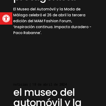
El Museo del Automóvil y la Moda de
Abrir barra de herramienta
Málaga celebró el 26 de abril la tercera
edición del MAM Fashion Forum,
‘Inspiración continua. Impacto duradero -
Paco Rabanne'.
read more
noticias
18 de abril de 2024
el museo del
automóvil y la