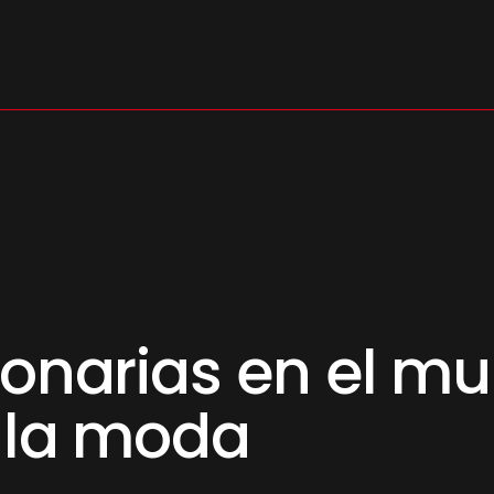
s
ionarias en el m
 la moda