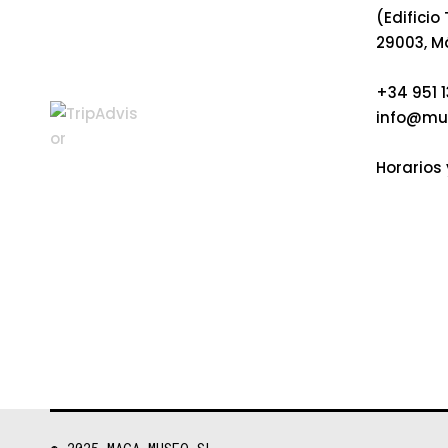
(Edificio
29003, M
+34 951 1
info@mu
Horarios 