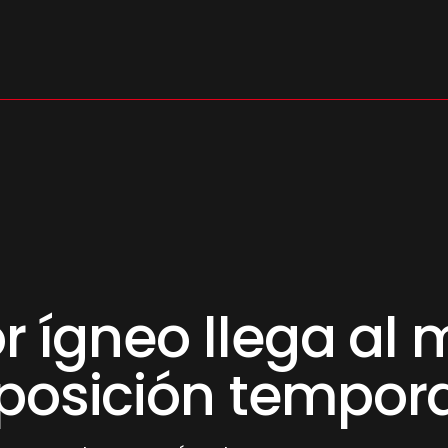
s
or ígneo llega al
posición tempora