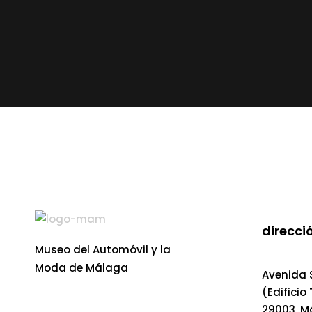
read more
direcció
Museo del Automóvil y la
Moda de Málaga
Avenida S
(Edificio
29003, M