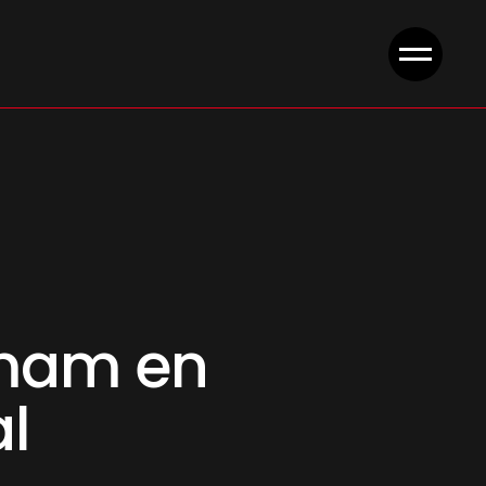
 mam en
l