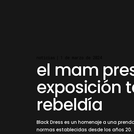
read more
noticias
1 de marzo de 2024
el mam pres
exposición 
rebeldía
Black Dress es un homenaje a una prenda
normas establecidas desde los años 20.