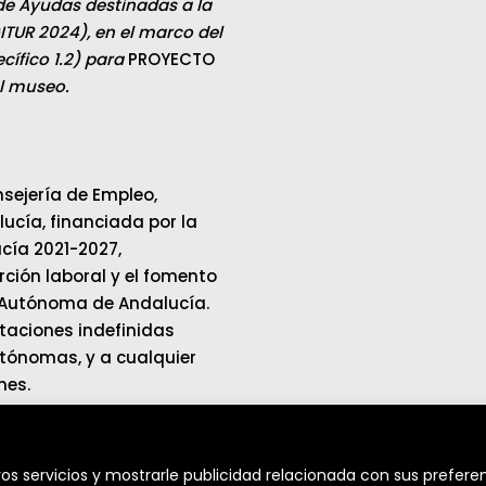
de Ayudas destinadas a la
ITUR 2024), en el marco del
ífico 1.2) para
PROYECTO
el museo.
sejería de Empleo,
cía, financiada por la
cía 2021-2027,
ción laboral y el fomento
 Autónoma de Andalucía.
ataciones indefinidas
tónomas, y a cualquier
mes.
os servicios y mostrarle publicidad relacionada con sus preferen