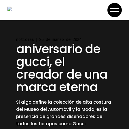
Skip
to
the
content
noticias
26 de marzo de 2024
aniversario de
gucci, el
creador de una
marca eterna
Si algo define la colección de alta costura
del Museo del Automóvil y la Moda, es la
presencia de grandes diseñadores de
todos los tiempos como Gucci.