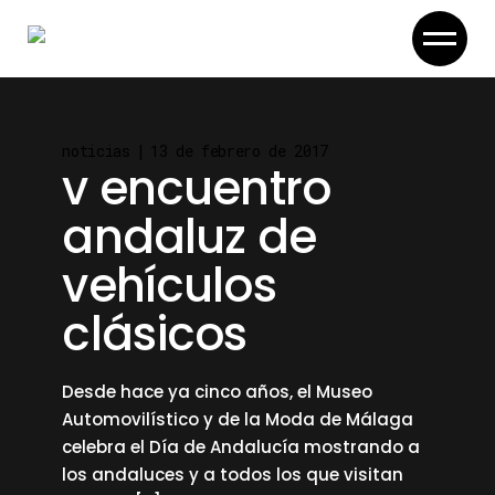
Skip
to
the
content
noticias
13 de febrero de 2017
v encuentro
andaluz de
vehículos
clásicos
Desde hace ya cinco años, el Museo
Automovilístico y de la Moda de Málaga
celebra el Día de Andalucía mostrando a
los andaluces y a todos los que visitan