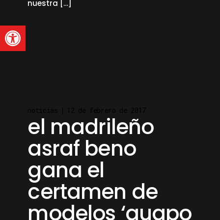
nuestra […]
Abrir barra de herramienta
read more
noticias
12 de febrero de 2017
el madrileño
asraf beno
gana el
certamen de
modelos ‘guapo