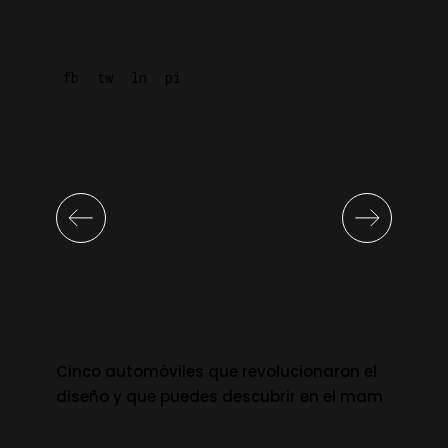
fb
tw
ln
pi
Cinco automóviles que revolucionaron el
diseño y que puedes descubrir en el mam