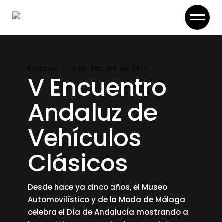
Skip
to
the
content
noticias
13 de febrero de 2017
V Encuentro
Andaluz de
Vehículos
Clásicos
Desde hace ya cinco años, el Museo
Automovilístico y de la Moda de Málaga
celebra el Día de Andalucía mostrando a